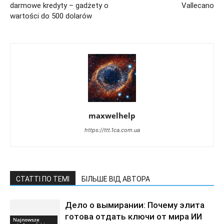
darmowe kredyty – gadżety o
Vallecano
wartości do 500 dolarów
maxwelhelp
https://ttt.1ca.com.ua
СТАТТІ ПО ТЕМІ
БІЛЬШЕ ВІД АВТОРА
Дело о вымирании: Почему элита
готова отдать ключи от мира ИИ
Najnowsze