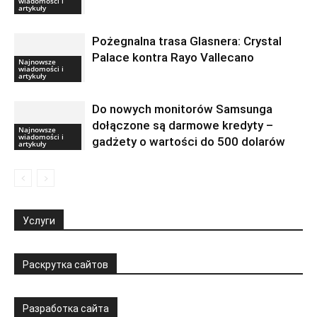
wiadomości i
artykuły
Pożegnalna trasa Glasnera: Crystal
Palace kontra Rayo Vallecano
Najnowsze
wiadomości i
artykuły
Do nowych monitorów Samsunga
dołączone są darmowe kredyty –
Najnowsze
wiadomości i
gadżety o wartości do 500 dolarów
artykuły
Услуги
Раскрутка сайтов
Разработка сайта