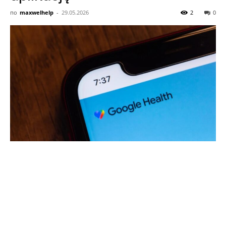
Sztuczna
по
maxwelhelp
-
29.05.2026
2
0
Inteligencja
i
Startupy