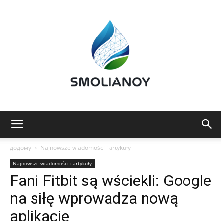
Smolianoy:
додому
Najnowsze wiadomości i artykuły
Najnowsze wiadomości i artykuły
Fani Fitbit są wściekli: Google
Technologia,
na siłę wprowadza nową
aplikację