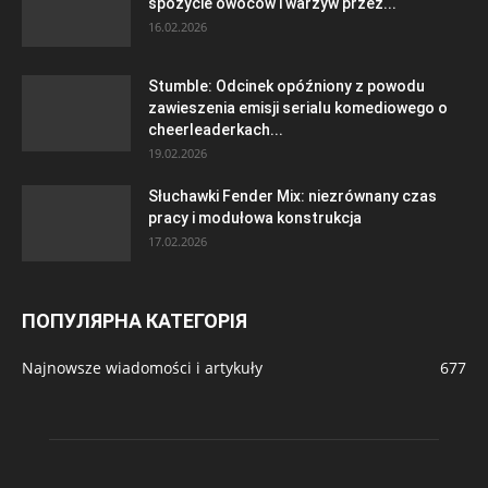
spożycie owoców i warzyw przez...
16.02.2026
Stumble: Odcinek opóźniony z powodu
zawieszenia emisji serialu komediowego o
cheerleaderkach...
19.02.2026
Słuchawki Fender Mix: niezrównany czas
pracy i modułowa konstrukcja
17.02.2026
ПОПУЛЯРНА КАТЕГОРІЯ
Najnowsze wiadomości i artykuły
677