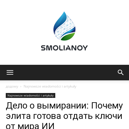
Smolianoy:
додому
Najnowsze wiadomości i artykuły
Najnowsze wiadomości i artykuły
Дело о вымирании: Почему
Technologia,
элита готова отдать ключи
от мира ИИ