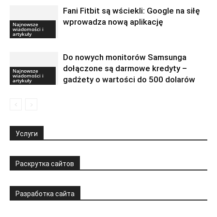
Fani Fitbit są wściekli: Google na siłę
wprowadza nową aplikację
Najnowsze
wiadomości i
artykuły
Do nowych monitorów Samsunga
dołączone są darmowe kredyty –
Najnowsze
wiadomości i
gadżety o wartości do 500 dolarów
artykuły
Услуги
Раскрутка сайтов
Разработка сайта