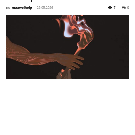
Sztuczna
по
maxwelhelp
-
29.05.2026
7
0
Inteligencja
i
Startupy