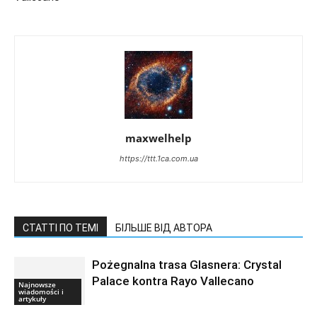
maxwelhelp
https://ttt.1ca.com.ua
СТАТТІ ПО ТЕМІ
БІЛЬШЕ ВІД АВТОРА
Pożegnalna trasa Glasnera: Crystal
Palace kontra Rayo Vallecano
Najnowsze
wiadomości i
artykuły