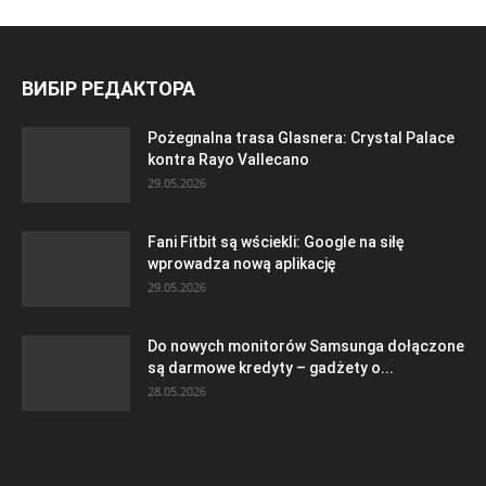
ВИБІР РЕДАКТОРА
Pożegnalna trasa Glasnera: Crystal Palace
kontra Rayo Vallecano
29.05.2026
Fani Fitbit są wściekli: Google na siłę
wprowadza nową aplikację
29.05.2026
Do nowych monitorów Samsunga dołączone
są darmowe kredyty – gadżety o...
28.05.2026