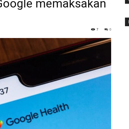
 Google memaksakan
7
0
Kecerdasan
Buatan
dan