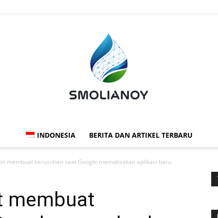
INDONESIA
BERITA DAN ARTIKEL TERBARU
Smolianoy:
bit membuat kerusuhan saat Google memaksakan aplikasi baru
it membuat
Teknologi,