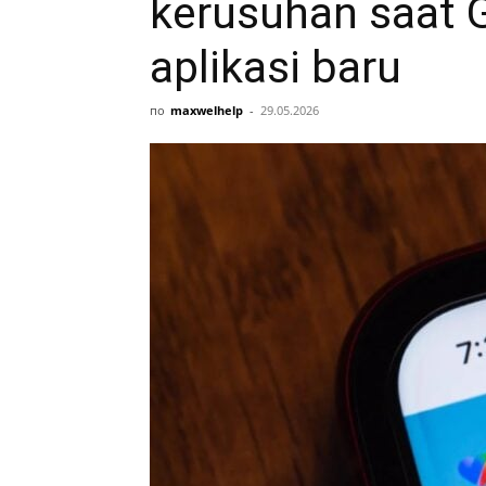
kerusuhan saat
aplikasi baru
по
maxwelhelp
-
29.05.2026