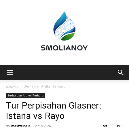
Smolianoy:
додому
Berita dan Artikel Terbaru
Berita dan Artikel Terbaru
Tur Perpisahan Glasner:
Teknologi,
Istana vs Rayo
по
maxwelhelp
-
29.05.2026
9
0