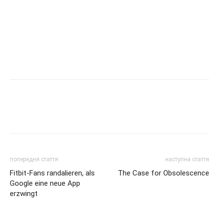
попередня стаття
наступна стаття
Fitbit-Fans randalieren, als
The Case for Obsolescence
Google eine neue App
erzwingt