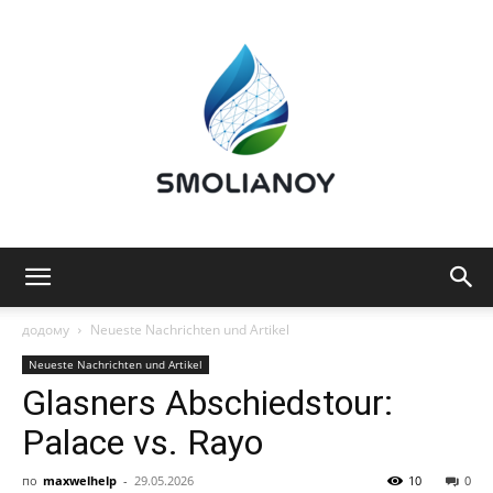
Smolianoy:
додому
Neueste Nachrichten und Artikel
Neueste Nachrichten und Artikel
Glasners Abschiedstour:
Technologie,
Palace vs. Rayo
по
maxwelhelp
-
29.05.2026
10
0