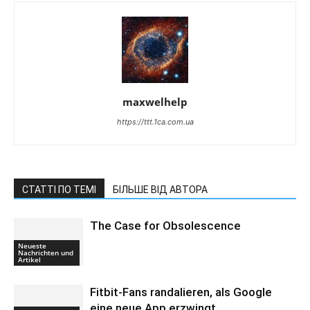
maxwelhelp
https://ttt.1ca.com.ua
СТАТТІ ПО ТЕМІ
БІЛЬШЕ ВІД АВТОРА
The Case for Obsolescence
Neueste
Nachrichten und
Artikel
Fitbit-Fans randalieren, als Google
eine neue App erzwingt