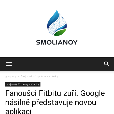
Smolianoy:
додому
Nejnovější zprávy a články
Nejnovější zprávy a články
Fanoušci Fitbitu zuří: Google
Technologie,
násilně představuje novou
aplikaci