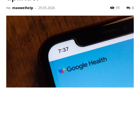
Umělá
по
maxwelhelp
-
29.05.2026
11
0
Inteligence
a
Startupy