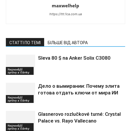
maxwelhelp
https://ttt.1ca.com.ua
СТАТТІ ПО ТЕМІ
БІЛЬШЕ ВІД АВТОРА
Sleva 80 $ na Anker Solix C3080
Nejnovější
zprávy a články
Дело о вымирании: Почему элита
готова отдать ключи от мира ИИ
Nejnovější
zprávy a články
Glasnerovo rozlučkové turné: Crystal
Palace vs. Rayo Vallecano
Nejnovější
zprávy a články