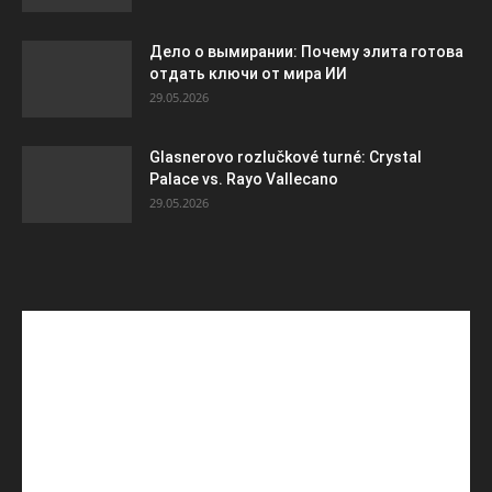
Дело о вымирании: Почему элита готова
отдать ключи от мира ИИ
29.05.2026
Glasnerovo rozlučkové turné: Crystal
Palace vs. Rayo Vallecano
29.05.2026