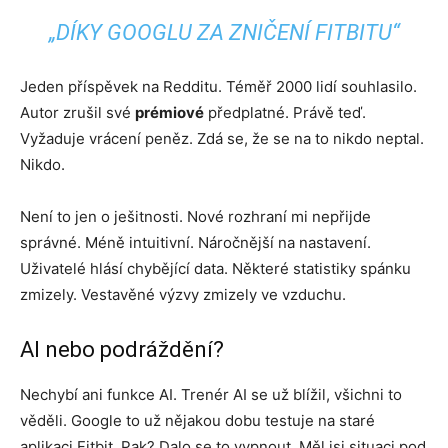
„DÍKY GOOGLU ZA ZNIČENÍ FITBITU“
Jeden příspěvek na Redditu. Téměř 2000 lidí souhlasilo.
Autor zrušil své
prémiové
předplatné. Právě teď.
Vyžaduje vrácení peněz. Zdá se, že se na to nikdo neptal.
Nikdo.
Není to jen o ješitnosti. Nové rozhraní mi nepřijde
správné. Méně intuitivní. Náročnější na nastavení.
Uživatelé hlásí chybějící data. Některé statistiky spánku
zmizely. Vestavěné výzvy zmizely ve vzduchu.
AI nebo podráždění?
Nechybí ani funkce AI. Trenér AI se už blížil, všichni to
věděli. Google to už nějakou dobu testuje na staré
aplikaci Fitbit. Pak? Dalo se to vypnout. Měl jsi situaci pod