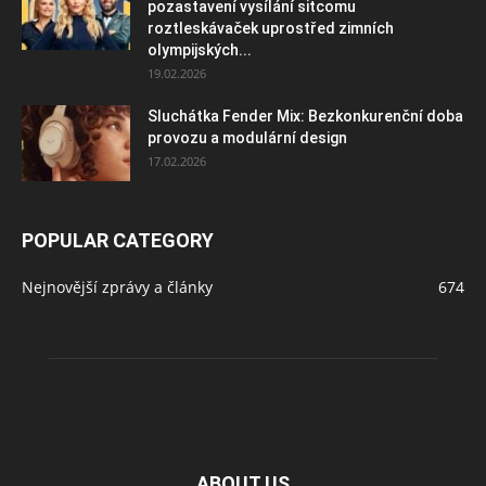
pozastavení vysílání sitcomu
roztleskávaček uprostřed zimních
olympijských...
19.02.2026
Sluchátka Fender Mix: Bezkonkurenční doba
provozu a modulární design
17.02.2026
POPULAR CATEGORY
Nejnovější zprávy a články
674
ABOUT US