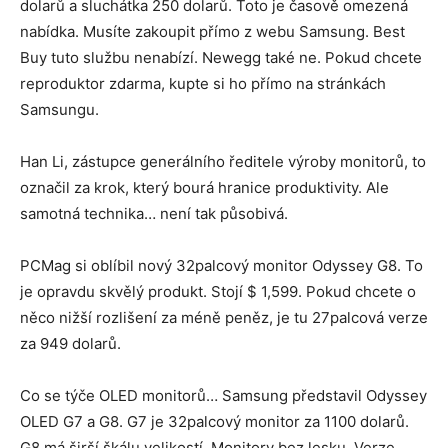
dolarů a sluchátka 250 dolarů. Toto je časově omezená
nabídka. Musíte zakoupit přímo z webu Samsung. Best
Buy tuto službu nenabízí. Newegg také ne. Pokud chcete
reproduktor zdarma, kupte si ho přímo na stránkách
Samsungu.
Han Li, zástupce generálního ředitele výroby monitorů, to
označil za krok, který bourá hranice produktivity. Ale
samotná technika… není tak působivá.
PCMag si oblíbil nový 32palcový monitor Odyssey G8. To
je opravdu skvělý produkt. Stojí $ 1,599. Pokud chcete o
něco nižší rozlišení za méně peněz, je tu 27palcová verze
za 949 dolarů.
Co se týče OLED monitorů… Samsung představil Odyssey
OLED G7 a G8. G7 je 32palcový monitor za 1100 dolarů.
G8 má širší škálu velikostí. Monitory bez lesku. Verze