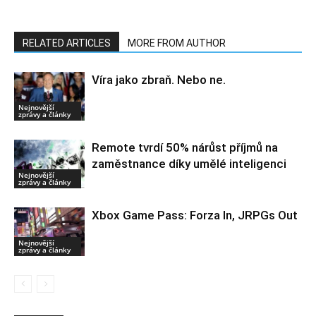
RELATED ARTICLES
MORE FROM AUTHOR
Víra jako zbraň. Nebo ne.
Nejnovější
zprávy a články
Remote tvrdí 50% nárůst příjmů na
zaměstnance díky umělé inteligenci
Nejnovější
zprávy a články
Xbox Game Pass: Forza In, JRPGs Out
Nejnovější
zprávy a články