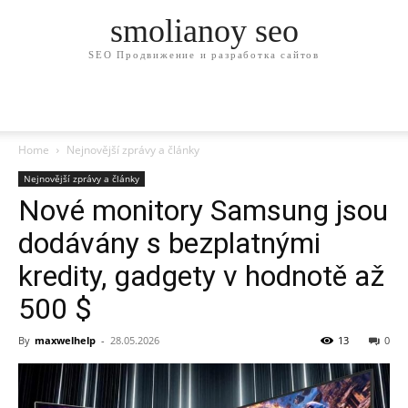
smolianoy seo
SEO Продвижение и разработка сайтов
Home
Nejnovější zprávy a články
Nejnovější zprávy a články
Nové monitory Samsung jsou
dodávány s bezplatnými
kredity, gadgety v hodnotě až
500 $
By
maxwelhelp
-
28.05.2026
13
0