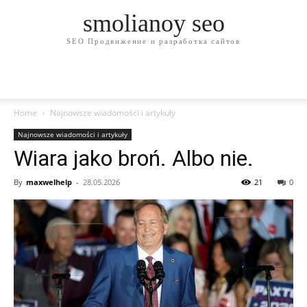
smolianoy seo
SEO Продвижение и разработка сайтов
Home
Najnowsze wiadomości i artykuły
Najnowsze wiadomości i artykuły
Wiara jako broń. Albo nie.
By
maxwelhelp
-
28.05.2026
21
0