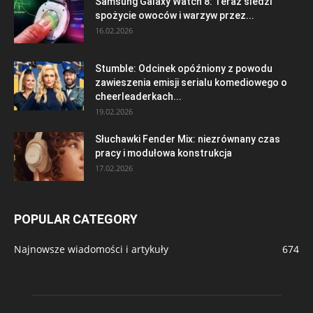
Samsung Galaxy Watch 8: Teraz śledzi
spożycie owoców i warzyw przez...
16.02.2026
Stumble: Odcinek opóźniony z powodu
zawieszenia emisji serialu komediowego o
cheerleaderkach...
19.02.2026
Słuchawki Fender Mix: niezrównany czas
pracy i modułowa konstrukcja
17.02.2026
POPULAR CATEGORY
Najnowsze wiadomości i artykuły
674