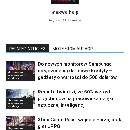
maxwelhelp
https://ttt.1ca.com.ua
RELATED ARTICLES
MORE FROM AUTHOR
Do nowych monitorów Samsunga
dołączone są darmowe kredyty –
Najnowsze
wiadomości i
gadżety o wartości do 500 dolarów
artykuły
Remote twierdzi, że 50% wzrost
przychodów na pracownika dzięki
Najnowsze
wiadomości i
sztucznej inteligencji
artykuły
Xbox Game Pass: wejście Forza, brak
gier JRPG
Najnowsze