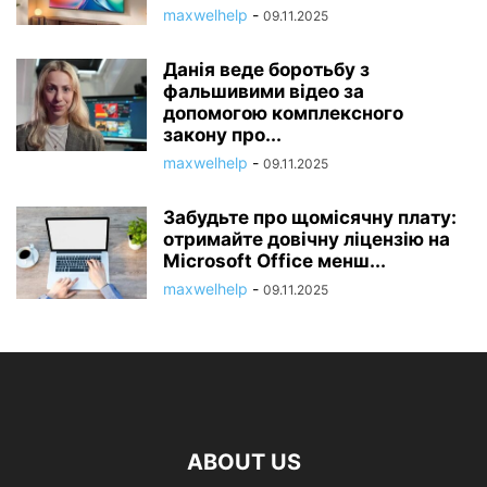
maxwelhelp
-
09.11.2025
Данія веде боротьбу з
фальшивими відео за
допомогою комплексного
закону про...
maxwelhelp
-
09.11.2025
Забудьте про щомісячну плату:
отримайте довічну ліцензію на
Microsoft Office менш...
maxwelhelp
-
09.11.2025
ABOUT US