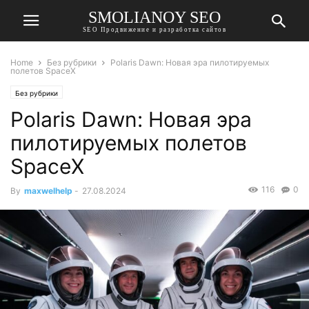
SMOLIANOY SEO
SEO Продвижение и разработка сайтов
Home
Без рубрики
Polaris Dawn: Новая эра пилотируемых
полетов SpaceX
Без рубрики
Polaris Dawn: Новая эра
пилотируемых полетов
SpaceX
116
0
By
maxwelhelp
-
27.08.2024