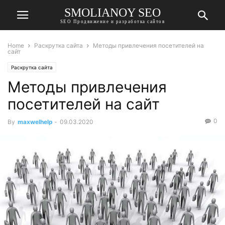
SMOLIANOY SEO
SEO Продвижение и разработка сайтов
Home
Раскрутка сайта
Методы привлечения посетителей на
сайт
Раскрутка сайта
Методы привлечения
посетителей на сайт
0
By
maxwelhelp
-
09.03.2020