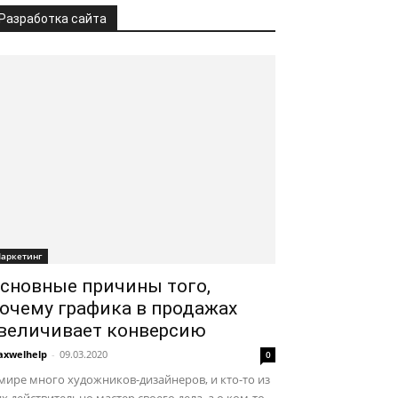
Разработка сайта
аркетинг
сновные причины того,
очему графика в продажах
величивает конверсию
xwelhelp
-
09.03.2020
0
мире много художников-дизайнеров, и кто-то из