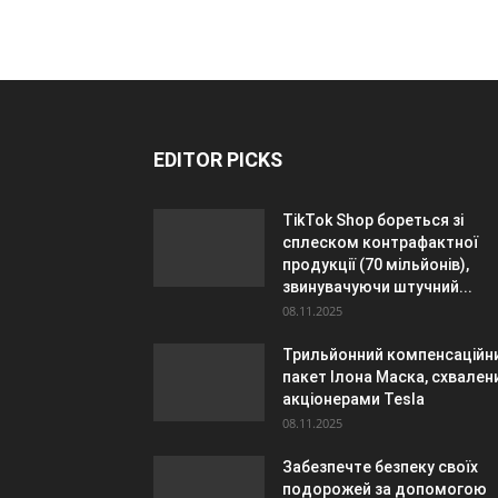
EDITOR PICKS
TikTok Shop бореться зі
сплеском контрафактної
продукції (70 мільйонів),
звинувачуючи штучний...
08.11.2025
Трильйонний компенсаційн
пакет Ілона Маска, схвален
акціонерами Tesla
08.11.2025
Забезпечте безпеку своїх
подорожей за допомогою