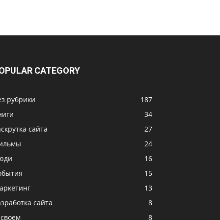
OPULAR CATEGORY
ез рубрики
187
ниги
34
аскрутка сайта
27
ильмы
24
юди
16
обытия
15
аркетинг
13
азработка сайта
8
 своем
8