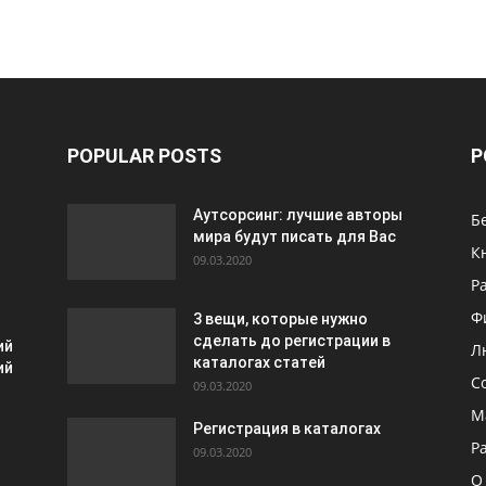
POPULAR POSTS
P
Аутсорсинг: лучшие авторы
Б
мира будут писать для Вас
К
09.03.2020
Р
Ф
3 вещи, которые нужно
сделать до регистрации в
ий
Л
каталогах статей
ий
С
09.03.2020
М
Регистрация в каталогах
Р
09.03.2020
О