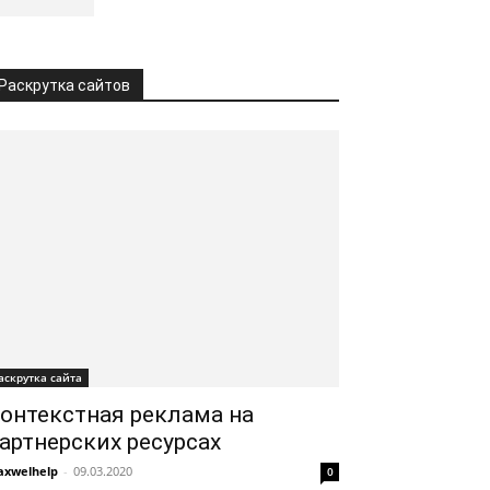
Раскрутка сайтов
аскрутка сайта
онтекстная реклама на
артнерских ресурсах
xwelhelp
-
09.03.2020
0