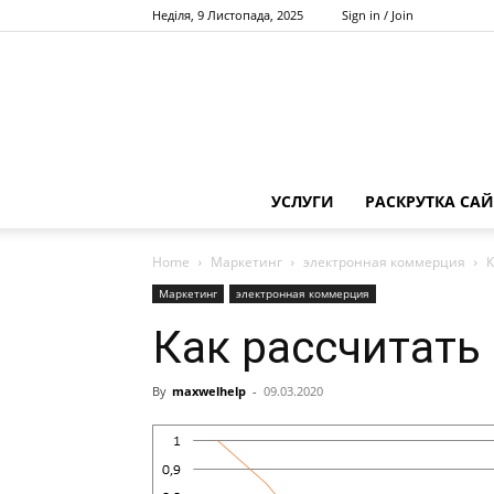
Неділя, 9 Листопада, 2025
Sign in / Join
УСЛУГИ
РАСКРУТКА САЙ
Home
Маркетинг
электронная коммерция
К
Маркетинг
электронная коммерция
Как рассчитать 
By
maxwelhelp
-
09.03.2020