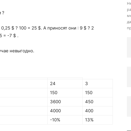
Н
ра
 ?
мн
да
25 $ ? 100 = 25 $. А приносят они : 9 $ ? 2
пр
 = -7 $ .
учае невыгодно.
24
3
150
150
3600
450
4000
400
-10%
13%