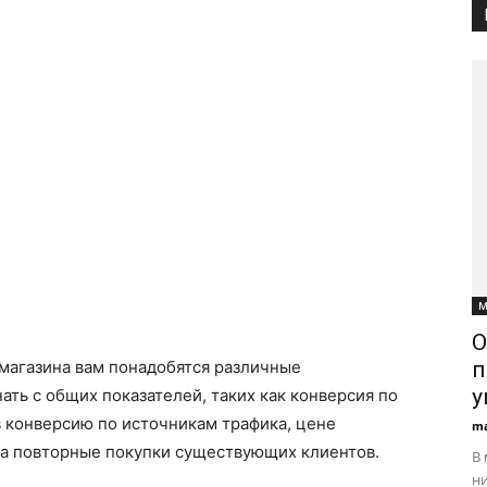
М
О
-магазина вам понадобятся различные
п
у
ать с общих показателей, таких как конверсия по
 в конверсию по источникам трафика, цене
ma
на повторные покупки существующих клиентов.
В 
ни