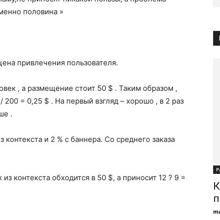
именно половина »
ь цена привлечения пользователя.
ек , а размещение стоит 50 $ . Таким образом ,
200 = 0,25 $ . На первый взгляд – хорошо , в 2 раз
ше .
з контекста и 2 % с баннера. Со среднего заказа
Р
з контекста обходится в 50 $, а приносит 12 ? 9 =
К
п
ma