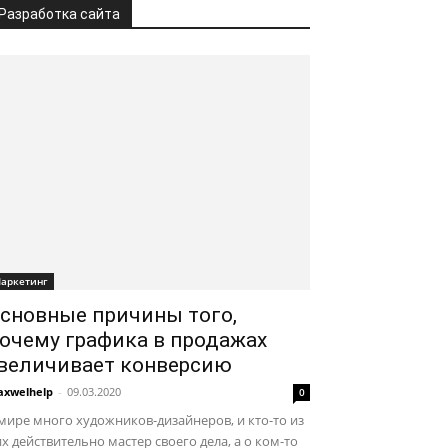
Разработка сайта
аркетинг
сновные причины того,
очему графика в продажах
величивает конверсию
xwelhelp
-
09.03.2020
0
мире много художников-дизайнеров, и кто-то из
х действительно мастер своего дела, а о ком-то