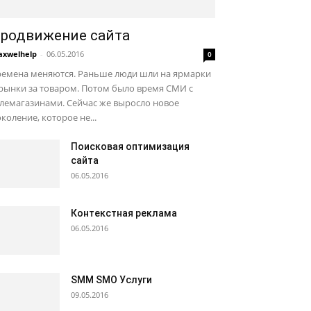
родвижение сайта
xwelhelp
-
06.05.2016
0
ремена меняются. Раньше люди шли на ярмарки
рынки за товаром. Потом было время СМИ с
лемагазинами. Сейчас же выросло новое
коление, которое не...
Поисковая оптимизация
сайта
06.05.2016
Контекстная реклама
06.05.2016
SMM SMO Услуги
09.05.2016