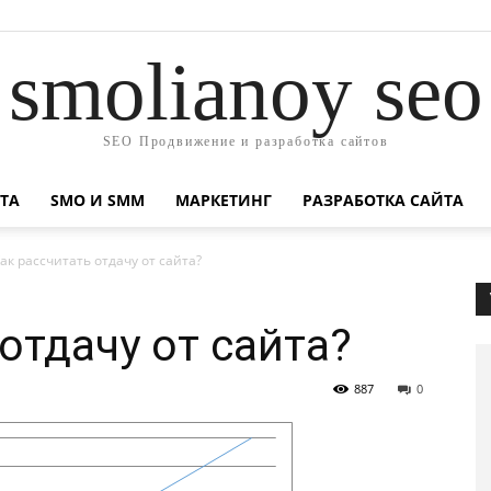
smolianoy seo
SEO Продвижение и разработка сайтов
ТА
SMO И SMM
МАРКЕТИНГ
РАЗРАБОТКА САЙТА
ак рассчитать отдачу от сайта?
отдачу от сайта?
887
0