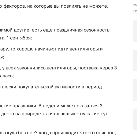
не
х факторов, на которые вы повлиять не можете.
ко
зимой другие; есть еще праздничная сезонность:
а, 1 сентября;
ру, то хорошо начинают идти вентиляторы и
ы;
, у всех закончились вентиляторы, поставка через 3
далась;
плески покупательской активности в период
ские праздники. В недели может оказаться 3
где-то на природе жарят шашлык – ну какие тут
:
а куда без нее? когда происходит что-то неясное,