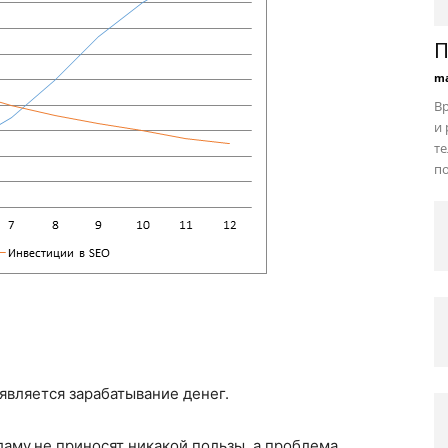
П
ma
В
и 
те
по
является зарабатывание денег.
ламу,не приносят никакой пользы, а проблема