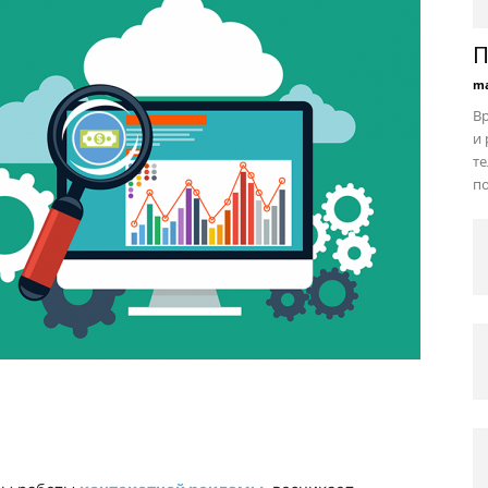
П
ma
В
и 
те
по