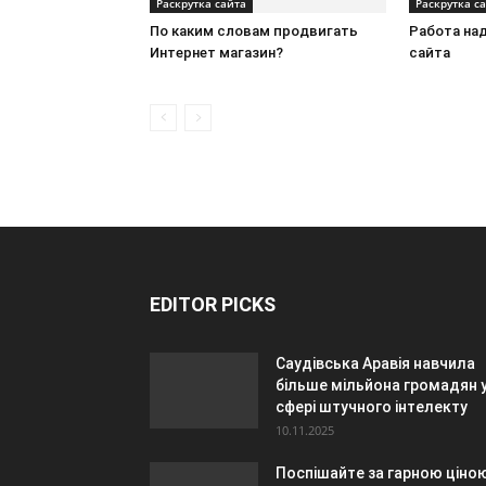
Раскрутка сайта
Раскрутка с
По каким словам продвигать
Работа на
Интернет магазин?
сайта
EDITOR PICKS
Саудівська Аравія навчила
більше мільйона громадян 
сфері штучного інтелекту
10.11.2025
Поспішайте за гарною ціно