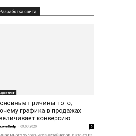
Разработка сайта
аркетинг
сновные причины того,
очему графика в продажах
величивает конверсию
xwelhelp
-
09.03.2020
0
мире много художников-дизайнеров, и кто-то из