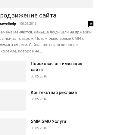
родвижение сайта
xwelhelp
-
06.05.2016
0
ремена меняются. Раньше люди шли на ярмарки
рынки за товаром. Потом было время СМИ с
лемагазинами. Сейчас же выросло новое
коление, которое не...
Поисковая оптимизация
сайта
06.05.2016
Контекстная реклама
06.05.2016
SMM SMO Услуги
09.05.2016