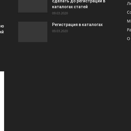
сделать до регистрации в
Л
каталогах статей
С
09.03.2020
М
Регистрация в каталогах
ою
Р
09.03.2020
ий
О