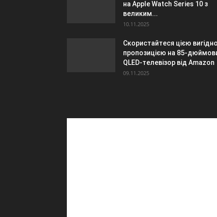
на Apple Watch Series 10 з
великим...
10.11.2025
Скористайтеся цією вигідн
пропозицією на 85-дюймов
QLED-телевізор від Amazon
09.11.2025