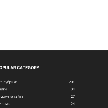
OPULAR CATEGORY
ез рубрики
201
ниги
34
аскрутка сайта
27
ильмы
24