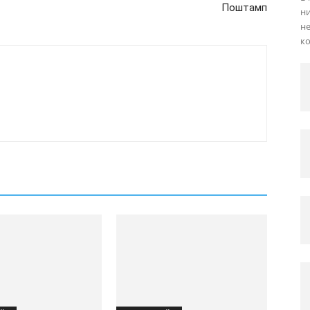
Поштамп
ни
не
ко