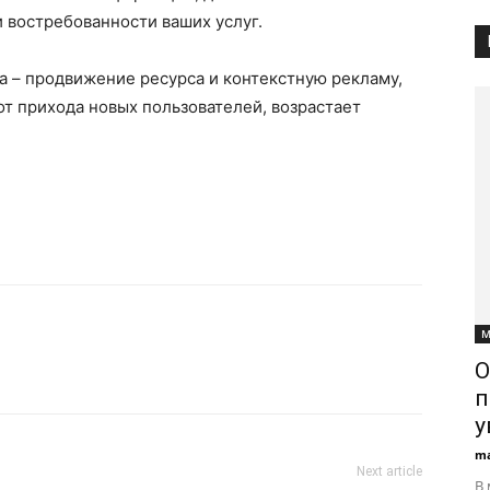
и востребованности ваших услуг.
а – продвижение ресурса и контекстную рекламу,
от прихода новых пользователей, возрастает
М
О
п
у
ma
Next article
В 