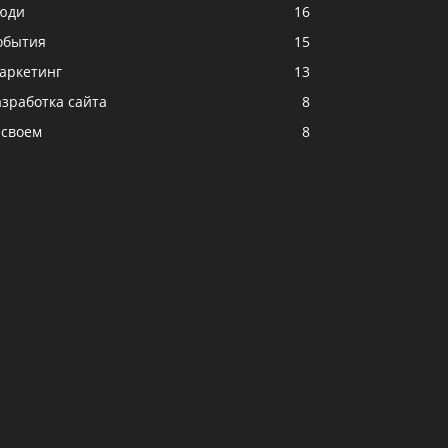
юди
16
обытия
15
аркетинг
13
азработка сайта
8
 своем
8