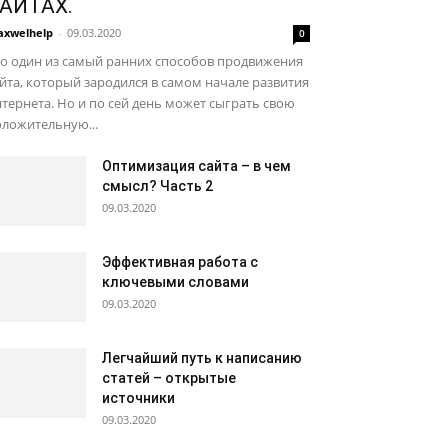
АЙТАХ.
xwelhelp
-
09.03.2020
0
то один из самый ранних способов продвижения
йта, который зародился в самом начале развития
тернета. Но и по сей день может сыграть свою
ложительную...
Оптимизация сайта – в чем
смысл? Часть 2
09.03.2020
Эффективная работа с
ключевыми словами
09.03.2020
Легчайший путь к написанию
статей – открытые
источники
09.03.2020