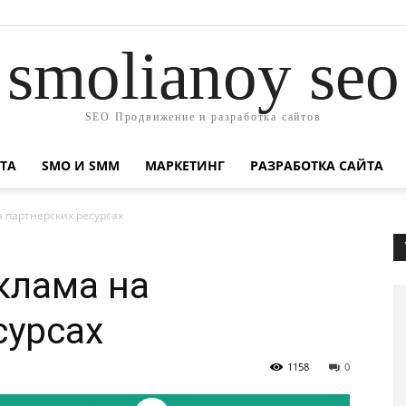
smolianoy seo
SEO Продвижение и разработка сайтов
ТА
SMO И SMM
МАРКЕТИНГ
РАЗРАБОТКА САЙТА
 партнерских ресурсах
клама на
сурсах
1158
0