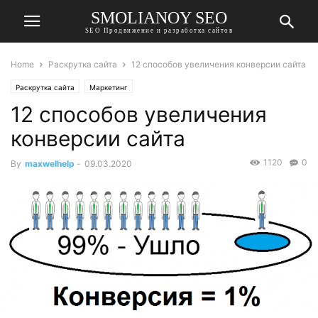
SMOLIANOY SEO
SEO Продвижение и разработка сайтов
Home
Раскрутка сайта
12 способов увеличения конверсии сайта
Раскрутка сайта
Маркетинг
12 способов увеличения
конверсии сайта
1120
0
By
maxwelhelp
-
09.03.2020