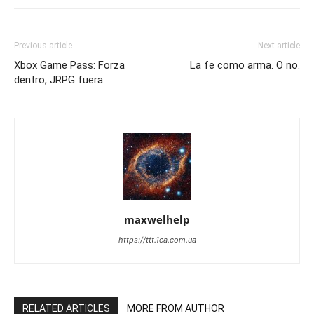
Previous article
Next article
Xbox Game Pass: Forza
La fe como arma. O no.
dentro, JRPG fuera
maxwelhelp
https://ttt.1ca.com.ua
RELATED ARTICLES
MORE FROM AUTHOR