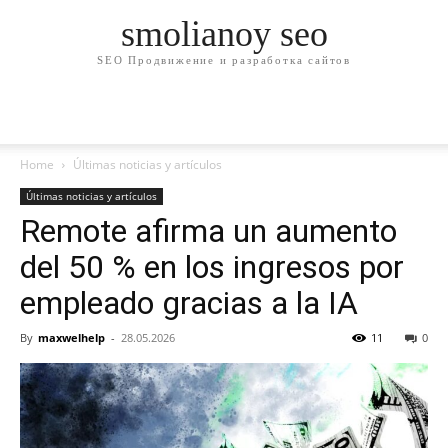
smolianoy seo
SEO Продвижение и разработка сайтов
Home
Últimas noticias y artículos
Últimas noticias y artículos
Remote afirma un aumento
del 50 % en los ingresos por
empleado gracias a la IA
By
maxwelhelp
-
28.05.2026
11
0