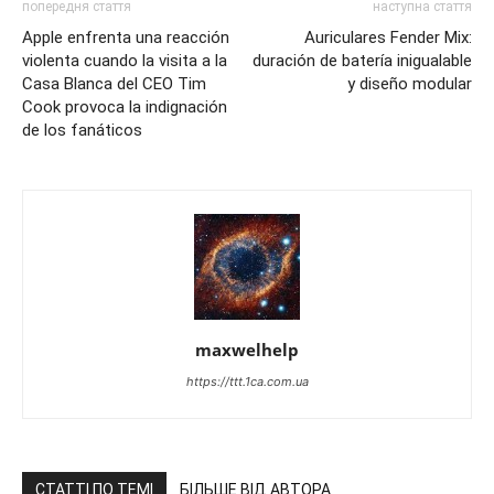
попередня стаття
наступна стаття
Apple enfrenta una reacción
Auriculares Fender Mix:
violenta cuando la visita a la
duración de batería inigualable
Casa Blanca del CEO Tim
y diseño modular
Cook provoca la indignación
de los fanáticos
maxwelhelp
https://ttt.1ca.com.ua
СТАТТІ ПО ТЕМІ
БІЛЬШЕ ВІД АВТОРА