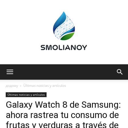
Smolianoy:
додому
Últimas noticias y artículos
Últimas noticias y artículos
Galaxy Watch 8 de Samsung:
Tecnología,
ahora rastrea tu consumo de
frutas y verduras a través de