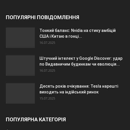
ПОПУЛЯРНІ ПОВІДОМЛЕННЯ
Тонкий баланс: Nvidia на стику амбіцій
США і Китаю в гонці...
16.07.2025
Штучний інтелект у Google Discover: удар
по Видавничим будинкам чи еволюція...
16.07.2025
Десять років очікування: Tesla нарешті
виходить на індійський ринок
15.07.2025
ПОПУЛЯРНА КАТЕГОРІЯ