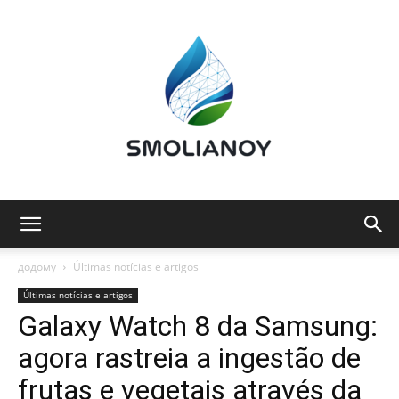
Smolianoy:
додому
Últimas notícias e artigos
Últimas notícias e artigos
Galaxy Watch 8 da Samsung:
Tecnologia,
agora rastreia a ingestão de
frutas e vegetais através da