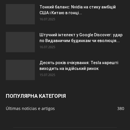
Тонкий баланс: Nvidia на стику амбіцій
США і Китаю в гонці...
16.07.2025
Штучний інтелект у Google Discover: удар
по Видавничим будинкам чи еволюція...
16.07.2025
Десять років очікування: Tesla нарешті
виходить на індійський ринок
15.07.2025
ПОПУЛЯРНА КАТЕГОРІЯ
Últimas notícias e artigos
380