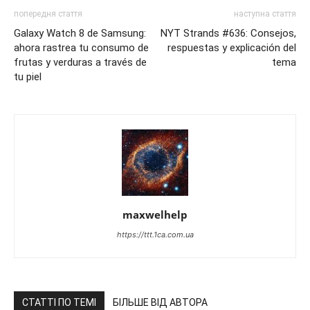
попередня стаття
наступна стаття
Galaxy Watch 8 de Samsung:
NYT Strands #636: Consejos,
ahora rastrea tu consumo de
respuestas y explicación del
frutas y verduras a través de
tema
tu piel
maxwelhelp
https://ttt.1ca.com.ua
СТАТТІ ПО ТЕМІ
БІЛЬШЕ ВІД АВТОРА