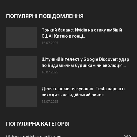
ПОПУЛЯРНІ ПОВІДОМЛЕННЯ
Тонкий баланс: Nvidia на стику амбіцій
США і Китаю в гонці...
16.07.2025
Штучний інтелект у Google Discover: удар
по Видавничим будинкам чи еволюція...
16.07.2025
Десять років очікування: Tesla нарешті
виходить на індійський ринок
15.07.2025
ПОПУЛЯРНА КАТЕГОРІЯ
Últimas noticias y artículos
380