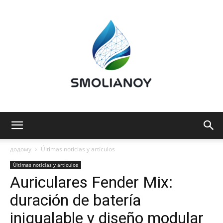
Smolianoy:
додому
Últimas noticias y artículos
Últimas noticias y artículos
Auriculares Fender Mix:
Tecnología,
duración de batería
inigualable y diseño modular