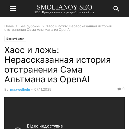
SMOLIANOY SEO
SEO Продвижение и разработка сайтов
Home
Без рубрики
Хаос и ложь: Нерассказанная история
отстранения Сэма Альтмана из OpenAI
Без рубрики
Хаос и ложь:
Нерассказанная история
отстранения Сэма
Альтмана из OpenAI
0
By
maxwelhelp
-
07.11.2025