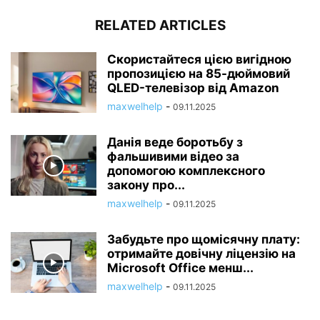
RELATED ARTICLES
Скористайтеся цією вигідною
пропозицією на 85-дюймовий
QLED-телевізор від Amazon
maxwelhelp
-
09.11.2025
Данія веде боротьбу з
фальшивими відео за
допомогою комплексного
закону про...
maxwelhelp
-
09.11.2025
Забудьте про щомісячну плату:
отримайте довічну ліцензію на
Microsoft Office менш...
maxwelhelp
-
09.11.2025