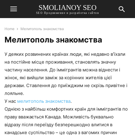
SMOLIANOY SEO
SEO Продвижение и разработка сайтов
Home
Мелитополь знакомства
Мелитополь знакомства
У деяких розвинених країнах люди, які недавно в’їхали
на постійне місце проживання, становлять значну
частину населення. До іммігрантів можна віднести і
жінок, які вийшли заміж за корінних жителів цієї
держави. Ставлення до приїжджим не скрізь привітне і
лояльне.
У нас
мелитополь знакомства
.
Однією з найбільш комфортних країн для іммігрантів по
праву вважається Канада. Можливість буквально
відразу після переїзду безперешкодно влитися в
канадське суспільство – це одна з вагомих причин