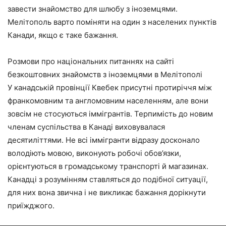
завести знайомство для шлюбу з іноземцями.
Мелітополь варто поміняти на один з населених пунктів
Канади, якщо є таке бажання.
Розмови про національних питаннях на сайті
безкоштовних знайомств з іноземцями в Мелітополі
У канадській провінції Квебек присутні протиріччя між
франкомовним та англомовним населенням, але вони
зовсім не стосуються іммігрантів. Терпимість до новим
членам суспільства в Канаді виховувалася
десятиліттями. Не всі іммігранти відразу досконало
володіють мовою, виконують робочі обов’язки,
орієнтуються в громадському транспорті й магазинах.
Канадці з розумінням ставляться до подібної ситуації,
для них вона звична і не викликає бажання дорікнути
приїжджого.