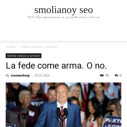
smolianoy seo
SEO Продвижение и разработка сайтов
Home
Ultime notizie e articoli
Ultime notizie e articoli
La fede come arma. O no.
By
maxwelhelp
-
28.05.2026
15
0