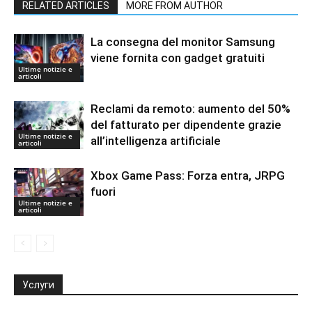
RELATED ARTICLES
MORE FROM AUTHOR
La consegna del monitor Samsung
viene fornita con gadget gratuiti
Ultime notizie e
articoli
Reclami da remoto: aumento del 50%
del fatturato per dipendente grazie
Ultime notizie e
all’intelligenza artificiale
articoli
Xbox Game Pass: Forza entra, JRPG
fuori
Ultime notizie e
articoli
Услуги