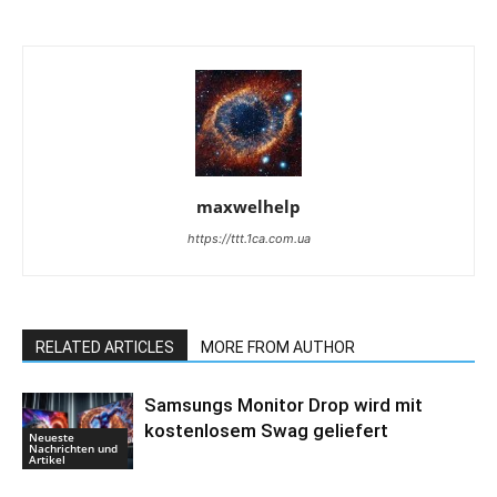
maxwelhelp
https://ttt.1ca.com.ua
RELATED ARTICLES
MORE FROM AUTHOR
Samsungs Monitor Drop wird mit
kostenlosem Swag geliefert
Neueste
Nachrichten und
Artikel