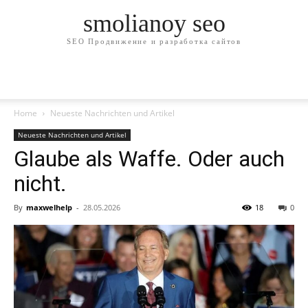
smolianoy seo
SEO Продвижение и разработка сайтов
Home
Neueste Nachrichten und Artikel
Neueste Nachrichten und Artikel
Glaube als Waffe. Oder auch
nicht.
By
maxwelhelp
-
28.05.2026
18
0