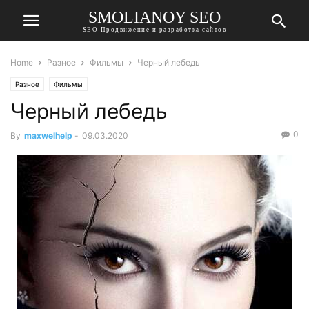
SMOLIANOY SEO
SEO Продвижение и разработка сайтов
Home
Разное
Фильмы
Черный лебедь
Разное
Фильмы
Черный лебедь
0
By
maxwelhelp
-
09.03.2020