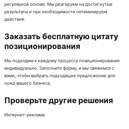
регулярной основе. Мы реагируем на достигнутые
результаты и при необходимости оптимизируем
действия.
Заказать бесплатную цитату
позиционирования
Мы подходим к каждому процессу позиционирования
индивидуально. Заполните форму, и мы свяжемся с
вами, чтобы выбрать подходящее предложение для
нужд вашего бизнеса.
Проверьте другие решения
Интернет-реклама