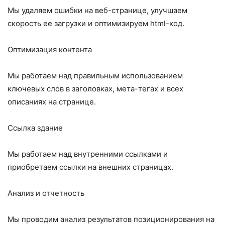
Мы удаляем ошибки на веб-странице, улучшаем
скорость ее загрузки и оптимизируем html-код.
Оптимизация контента
Мы работаем над правильным использованием
ключевых слов в заголовках, мета-тегах и всех
описаниях на странице.
Ссылка здание
Мы работаем над внутренними ссылками и
приобретаем ссылки на внешних страницах.
Анализ и отчетность
Мы проводим анализ результатов позиционирования на