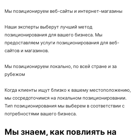
Мы позиционируем веб-сайты и интернет-магазины
Наши эксперты выберут лучший метод
позиционирования для вашего бизнеса. Мы
предоставляем услуги позиционирования для веб-
сайтов и магазинов.
Мы позиционируем локально, по всей стране и за
рубежом
Когда клиенты ищут близко к вашему местоположению,
мы сосредоточимся на локальном позиционировании.
Тип позиционирования мы выберем в соответствии с
потребностями вашего бизнеса.
Мы знаем, как повлиять на