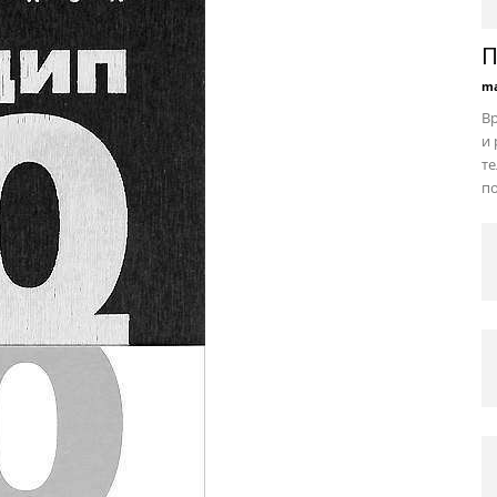
П
ma
В
и 
те
по