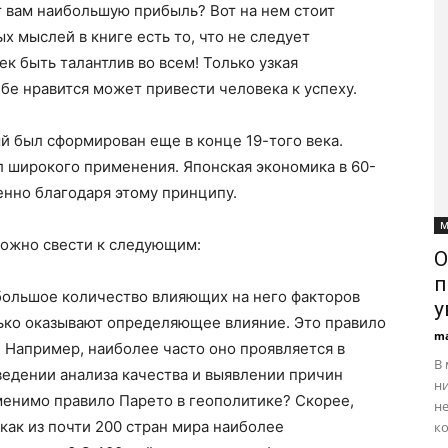
 вам наибольшую прибыль? Вот на нем стоит
х мыслей в книге есть то, что не следует
к быть талантлив во всем! Только узкая
ебе нравится может привести человека к успеху.
й был сформирован еще в конце 19-того века.
л широкого применения. Японская экономика в 60-
енно благодаря этому принципу.
М
ожно свести к следующим:
О
п
большое количество влияющих на него факторов
у
лько оказывают определяющее влияние. Это правило
ma
. Например, наиболее часто оно проявляется в
В 
едении анализа качества и выявлении причин
ни
енимо правило Парето в геополитике? Скорее,
не
как из почти 200 стран мира наиболее
ко