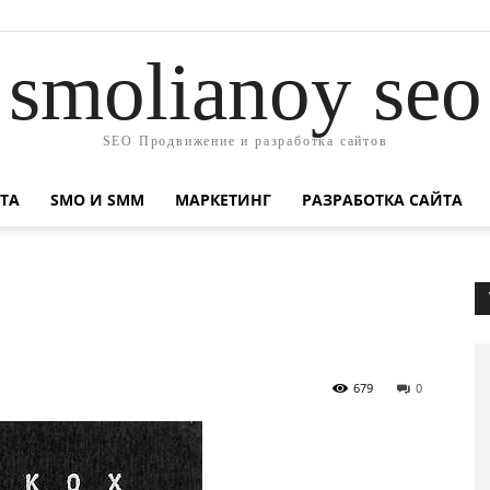
smolianoy seo
SEO Продвижение и разработка сайтов
ТА
SMO И SMM
МАРКЕТИНГ
РАЗРАБОТКА САЙТА
679
0