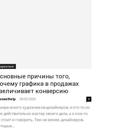
аркетинг
сновные причины того,
очему графика в продажах
величивает конверсию
xwelhelp
-
09.03.2020
0
мире много художников-дизайнеров, и кто-то из
х действительно мастер своего дела, а о ком-то
 стоит и говорить. Тем не менее, дизайнеров,
торые...