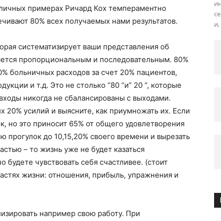
ин
азличных примерах Ричард Кох темпераментно
с
ечивают 80% всех получаемых нами результатов.
и,
торая систематизирует ваши представления об
ляется пропорциональным и последовательным. 80%
0% больничных расходов за счет 20% пациентов,
кции и т.д. Это не столько “80 “и” 20 “, которые
, входы никогда не сбалансированы с выходами.
х 20% усилий и выясните, как приумножать их. Если
к, но это приносит 65% от общего удовлетворения
лю прогулок до 10,15,20% своего времени и вырезать
астью – то жизнь уже не будет казаться
 будете чувствовать себя счастливее. (стоит
ластях жизни: отношения, прибыль, упражнения и
лизировать например свою работу. При