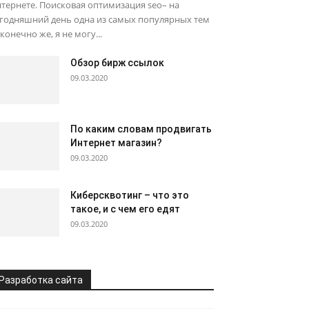
тернете. Поисковая оптимизация seo– на
егодняшний день одна из самых популярных тем
 конечно же, я не могу...
Обзор бирж ссылок
09.03.2020
По каким словам продвигать
Интернет магазин?
09.03.2020
Киберсквотинг – что это
такое, и с чем его едят
09.03.2020
Разработка сайта