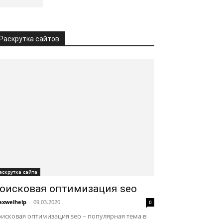
Раскрутка сайтов
аскрутка сайта
оисковая оптимизация seo
xwelhelp
-
09.03.2020
0
исковая оптимизация seo – популярная тема в