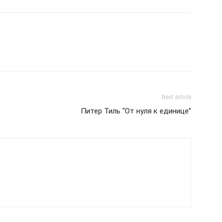
Next article
Питер Тиль “От нуля к единице”