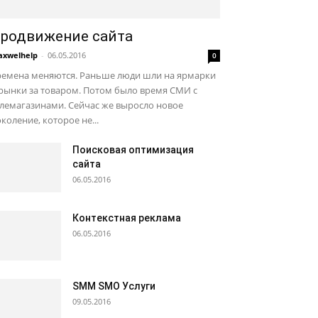
родвижение сайта
xwelhelp
-
06.05.2016
0
ремена меняются. Раньше люди шли на ярмарки
рынки за товаром. Потом было время СМИ с
лемагазинами. Сейчас же выросло новое
коление, которое не...
Поисковая оптимизация
сайта
06.05.2016
Контекстная реклама
06.05.2016
SMM SMO Услуги
09.05.2016