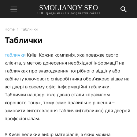
SMOLIANOY SEO
SEO Продвижение и разработка сайтов
Home
Таблички
Таблички
таблички
Київ
.
Кожна
компанія
,
яка
поважає
свого
клієнта
,
з
метою
донесення
необхідної
інформації
на
табличках
про
знаходження
потрібного
відділу
або
кабінету
ключового
співробітника
обов’язково
вішає
на
всі
двері
в
своєму
офісі
інформаційні
таблички
.
Таблички
на
двері
вже
давно
стали
«
правилом
хорошого
тону
»,
тому
саме
правильне
рішення
–
замовити
виготовлення
таблички
(
табличка
)
для
дверей
професіоналам
.
У
Києві
великий
вибір
матеріалів
,
з
яких
можна