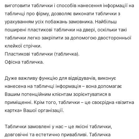
виготовити
таблички
і
способів
нанесення
інформації
на
табличці
про
фірму
,
дозволяє
виконати
таблички
з
урахуванням
усіх
побажань
замовника
.
Найбільш
поширені
пластикові
таблички
на
двері
,
оскільки
такі
таблички
легко
закріпити
за
допомогою
двосторонньої
клейкої
стрічки
.
Пластикові
таблички
(
табличка
).
Офісна
табличка
.
Дуже
важливу
функцію
для
відвідувачів
,
виконує
нанесена
на
табличці
інформація
–
вона
допомагає
Вашим
потенційним
клієнтам
зорієнтуватися
в
приміщенні
.
Крім
того
,
таблички
–
це
своєрідна
«
візитна
картка
»
Вашої
організації
.
Таблички
замовлені
у
нас
–
це
якісні
таблички
,
довговічні
та
естетично
привабливі
.
Табличка