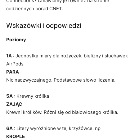
Connections? Omawiamy je również na stronie
codziennych porad CNET.
Wskazówki i odpowiedzi
Poziomy
1A
: Jednostka miary dla nożyczek, bielizny i słuchawek
AirPods
PARA
Nic nadzwyczajnego. Podstawowe słowo liczenia.
5A
: Krewny królika
ZAJĄC
Krewni królików. Różni się od białowłosego królika.
6A
: Litery wyróżnione w tej krzyżówce. np
KROPLE