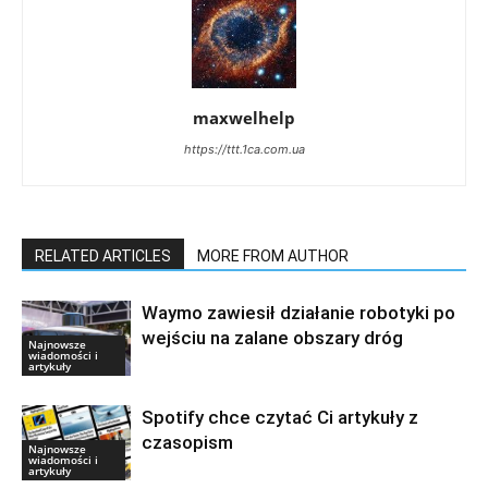
maxwelhelp
https://ttt.1ca.com.ua
RELATED ARTICLES
MORE FROM AUTHOR
Waymo zawiesił działanie robotyki po
wejściu na zalane obszary dróg
Najnowsze
wiadomości i
artykuły
Spotify chce czytać Ci artykuły z
czasopism
Najnowsze
wiadomości i
artykuły