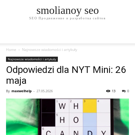
smolianoy seo
SEO Продвижение и разработка сайтов
Home
Najnowsze wiadomości i artykuły
Najnowsze wiadomości i artykuły
Odpowiedzi dla NYT Mini: 26
maja
By
maxwelhelp
-
27.05.2026
13
0