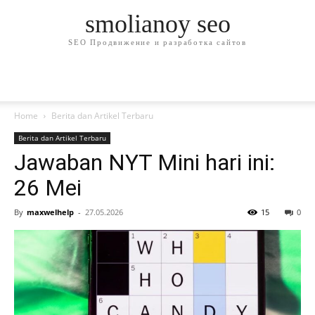
smolianoy seo
SEO Продвижение и разработка сайтов
Home
Berita dan Artikel Terbaru
Berita dan Artikel Terbaru
Jawaban NYT Mini hari ini:
26 Mei
By
maxwelhelp
-
27.05.2026
15
0