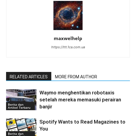
maxwelhelp
https://ttt.1ca.com.ua
RELATED ARTICLES
MORE FROM AUTHOR
Waymo menghentikan robotaxis
setelah mereka memasuki perairan
Berita dan
banjir
Artikel Terbaru
Spotify Wants to Read Magazines to
You
Berita dan