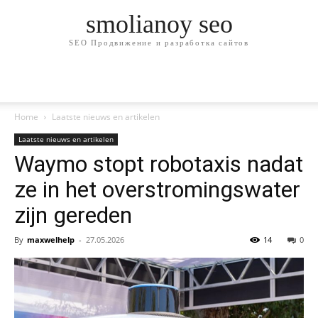
smolianoy seo
SEO Продвижение и разработка сайтов
Home
Laatste nieuws en artikelen
Laatste nieuws en artikelen
Waymo stopt robotaxis nadat
ze in het overstromingswater
zijn gereden
By
maxwelhelp
-
27.05.2026
14
0