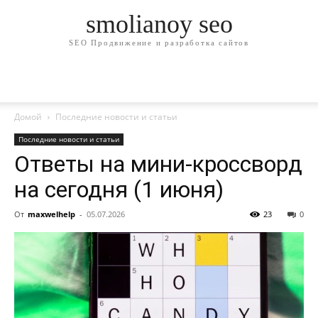
smolianoy seo
SEO Продвижение и разработка сайтов
Домой
Последние новости и статьи
Последние новости и статьи
Ответы на мини-кроссворд
на сегодня (1 июня)
От
maxwelhelp
-
05.07.2026
23
0