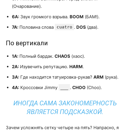
(Очарование).
6А:
Звук громкого взрыва.
BOOM
(БАМ!).
7А:
Половина слова
cuatro
.
DOS
(два).
По вертикали
1А:
Полный бардак.
CHAOS
(хаос).
2А:
Изувечить репутацию.
HARM
.
3А:
Где находится татуировка-рукав?
ARM
(рука).
4А:
Кроссовки Jimmy
___
.
CHOO
(Choo).
ИНОГДА САМА ЗАКОНОМЕРНОСТЬ
ЯВЛЯЕТСЯ ПОДСКАЗКОЙ.
Зачем усложнять сетку четыре на пять? Напрасно, я