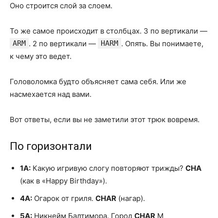
Оно строится слой за слоем.
То же самое происходит в столбцах. 3 по вертикали —
ARM
. 2 по вертикали —
HARM
. Опять. Вы понимаете,
к чему это ведет.
Головоломка будто объясняет сама себя. Или же
насмехается над вами.
Вот ответы, если вы не заметили этот трюк вовремя.
По горизонтали
1А:
Какую игривую слогу повторяют трижды?
CHA
(как в «Happy Birthday»).
4А:
Огарок от гриля.
CHAR
(нагар).
5А:
Никнейм Балтимора. Город
CHAR
M