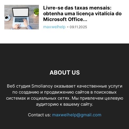
Livre-se das taxas mensais:
obtenha uma licença vitalícia do
Microsoft Office...
maxwelhelp
-
09.11.2025
ABOUT US
Веб студия Smolianoy оказывает качественные услуги
по созданию и продвижению сайтов в поисковых
системах и социальных сетях. Мы привлечем целевую
аудиторию к вашему сайту.
Contact us:
maxwelhelp@gmail.com