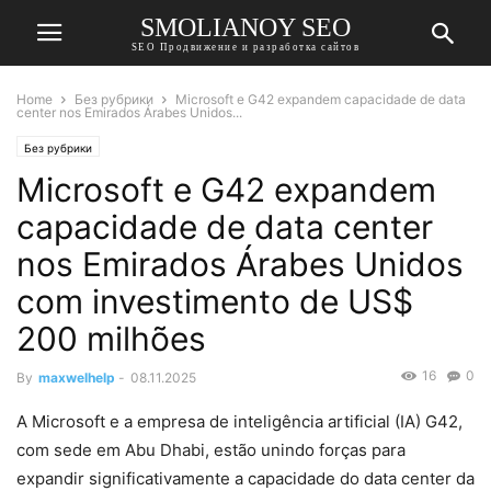
SMOLIANOY SEO
SEO Продвижение и разработка сайтов
Home
Без рубрики
Microsoft e G42 expandem capacidade de data
center nos Emirados Árabes Unidos...
Без рубрики
Microsoft e G42 expandem
capacidade de data center
nos Emirados Árabes Unidos
com investimento de US$
200 milhões
16
0
By
maxwelhelp
-
08.11.2025
A Microsoft e a empresa de inteligência artificial (IA) G42,
com sede em Abu Dhabi, estão unindo forças para
expandir significativamente a capacidade do data center da