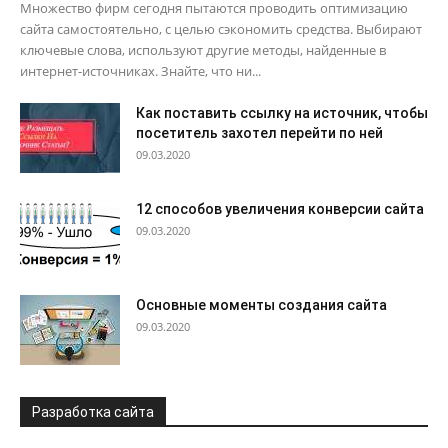
Множество фирм сегодня пытаются проводить оптимизацию
сайта самостоятельно, с целью сэкономить средства. Выбирают
ключевые слова, используют другие методы, найденные в
интернет-источниках. Знайте, что ни...
Как поставить ссылку на источник, чтобы
посетитель захотел перейти по ней
09.03.2020
12 способов увеличения конверсии сайта
09.03.2020
Основные моменты создания сайта
09.03.2020
Разработка сайта