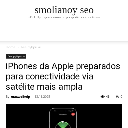
smolianoy seo
SEO Продвижение и разработка сайтов
Home
Без рубрики
Без рубрики
iPhones da Apple preparados
para conectividade via
satélite mais ampla
By
maxwelhelp
-
13.11.2025
46
0