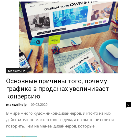
Маркетинг
Основные причины того, почему
графика в продажах увеличивает
конверсию
maxwelhelp
-
09.03.2020
0
В мире много художников-дизайнеров, и кто-то из них
действительно мастер своего дела, а о ком-то не стоит и
говорить. Тем не менее, дизайнеров, которые...