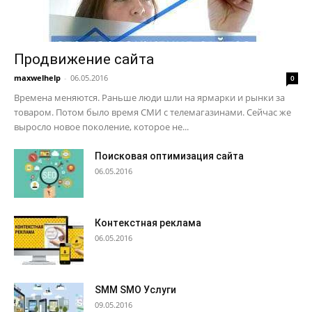
Продвижение сайта
maxwelhelp
-
06.05.2016
0
Времена меняются. Раньше люди шли на ярмарки и рынки за
товаром. Потом было время СМИ с телемагазинами. Сейчас же
выросло новое поколение, которое не...
Поисковая оптимизация сайта
06.05.2016
Контекстная реклама
06.05.2016
SMM SMO Услуги
09.05.2016