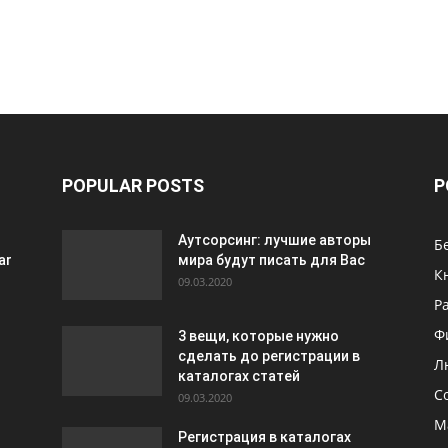
POPULAR POSTS
P
Аутсорсинг: лучшие авторы
Б
ar
мира будут писать для Вас
К
09.03.2020
Р
Ф
3 вещи, которые нужно
сделать до регистрации в
Л
каталогах статей
С
09.03.2020
М
Регистрация в каталогах