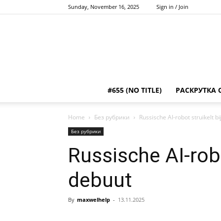
Sunday, November 16, 2025
Sign in / Join
#655 (NO TITLE)
РАСКРУТКА 
Home
Без рубрики
Russische AI-robot struikelt b
Без рубрики
Russische AI-robo
debuut
By
maxwelhelp
-
13.11.2025