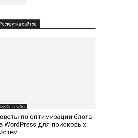
Раскрутка сайтов
азработка сайта
оветы по оптимизации блога
а WordPress для поисковых
истем