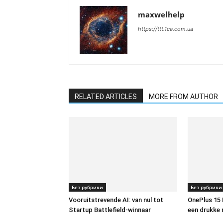
maxwelhelp
https://ttt.1ca.com.ua
RELATED ARTICLES
MORE FROM AUTHOR
Без рубрики
Без рубрики
Vooruitstrevende AI: van nul tot
OnePlus 15 
Startup Battlefield-winnaar
een drukke