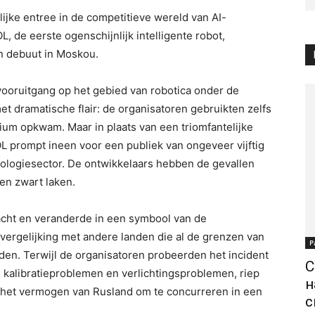
ke entree in de competitieve wereld van AI-
 de eerste ogenschijnlijk intelligente robot,
en debuut in Moskou.
oruitgang op het gebied van robotica onder de
t dramatische flair: de organisatoren gebruikten zelfs
ium opkwam. Maar in plaats van een triomfantelijke
OL prompt ineen voor een publiek van ongeveer vijftig
nologiesector. De ontwikkelaars hebben de gevallen
en zwart laken.
acht en veranderde in een symbool van de
 vergelijking met andere landen die al de grenzen van
Р
gden. Terwijl de organisatoren probeerden het incident
С
an kalibratieproblemen en verlichtingsproblemen, riep
н
 het vermogen van Rusland om te concurreren in een
с