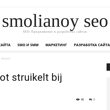
smolianoy seo
SEO Продвижение и разработка сайтов
САЙТА
SMO И SMM
МАРКЕТИНГ
РАЗРАБОТКА САЙТА
ij debuut
t struikelt bij
48
0