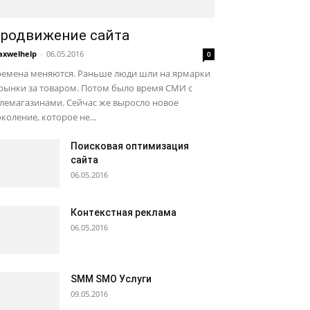
родвижение сайта
xwelhelp
-
06.05.2016
0
ремена меняются. Раньше люди шли на ярмарки
рынки за товаром. Потом было время СМИ с
лемагазинами. Сейчас же выросло новое
коление, которое не...
Поисковая оптимизация
сайта
06.05.2016
Контекстная реклама
06.05.2016
SMM SMO Услуги
09.05.2016