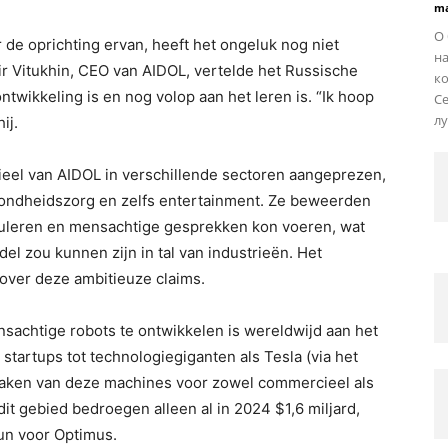
ma
О
 de oprichting ervan, heeft het ongeluk nog niet
н
ir Vitukhin, CEO van AIDOL, vertelde het Russische
ко
ntwikkeling is en nog volop aan het leren is. “Ik hoop
Се
лу
ij.
ieel van AIDOL in verschillende sectoren aangeprezen,
ezondheidszorg en zelfs entertainment. Ze beweerden
puleren en mensachtige gesprekken kon voeren, wat
el zou kunnen zijn in tal van industrieën. Het
n over deze ambitieuze claims.
achtige robots te ontwikkelen is wereldwijd aan het
startups tot technologiegiganten als Tesla (via het
maken van deze machines voor zowel commercieel als
t gebied bedroegen alleen al in 2024 $1,6 miljard,
eun voor Optimus.