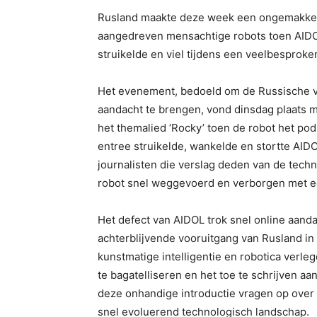
Rusland maakte deze week een ongemakkelij
aangedreven mensachtige robots toen AIDOL,
struikelde en viel tijdens een veelbesprok
Het evenement, bedoeld om de Russische vo
aandacht te brengen, vond dinsdag plaats me
het themalied ‘Rocky’ toen de robot het pod
entree struikelde, wankelde en stortte AID
journalisten die verslag deden van de tech
robot snel weggevoerd en verborgen met e
Het defect van AIDOL trok snel online aand
achterblijvende vooruitgang van Rusland in
kunstmatige intelligentie en robotica verle
te bagatelliseren en het toe te schrijven a
deze onhandige introductie vragen op over
snel evoluerend technologisch landschap.