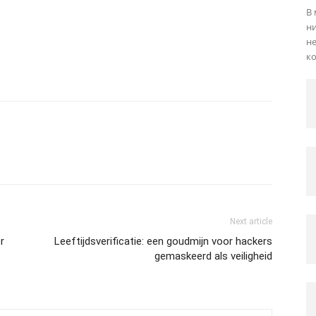
В 
ни
не
ко
Next article
r
Leeftijdsverificatie: een goudmijn voor hackers
s
gemaskeerd als veiligheid