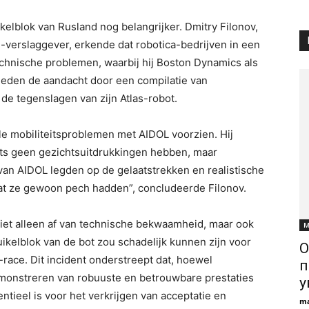
elblok van Rusland nog belangrijker. Dmitry Filonov,
-verslaggever, erkende dat robotica-bedrijven in een
chnische problemen, waarbij hij Boston Dynamics als
rleden de aandacht door een compilatie van
de tegenslagen van zijn Atlas-robot.
le mobiliteitsproblemen met AIDOL voorzien. Hij
ts geen gezichtsuitdrukkingen hebben, maar
an AIDOL legden op de gelaatstrekken en realistische
dat ze gewoon pech hadden”, concludeerde Filonov.
iet alleen af ​​van technische bekwaamheid, maar ook
М
uikelblok van de bot zou schadelijk kunnen zijn voor
О
race. Dit incident onderstreept dat, hoewel
п
demonstreren van robuuste en betrouwbare prestaties
у
tieel is voor het verkrijgen van acceptatie en
ma