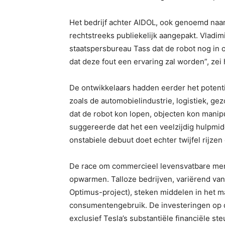
Het bedrijf achter AIDOL, ook genoemd naar
rechtstreeks publiekelijk aangepakt. Vladim
staatspersbureau Tass dat de robot nog in o
dat deze fout een ervaring zal worden”, zei h
De ontwikkelaars hadden eerder het potent
zoals de automobielindustrie, logistiek, g
dat de robot kon lopen, objecten kon mani
suggereerde dat het een veelzijdig hulpmidd
onstabiele debuut doet echter twijfel rijze
De race om commercieel levensvatbare mens
opwarmen. Talloze bedrijven, variërend van 
Optimus-project), steken middelen in het 
consumentengebruik. De investeringen op di
exclusief Tesla’s substantiële financiële st