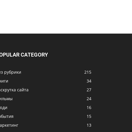
OPULAR CATEGORY
ез рубрики
215
ниги
34
аскрутка сайта
27
ильмы
24
юди
16
обытия
15
аркетинг
13