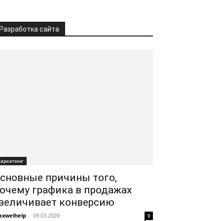
Разработка сайта
аркетинг
сновные причины того,
очему графика в продажах
величивает конверсию
xwelhelp
-
09.03.2020
0