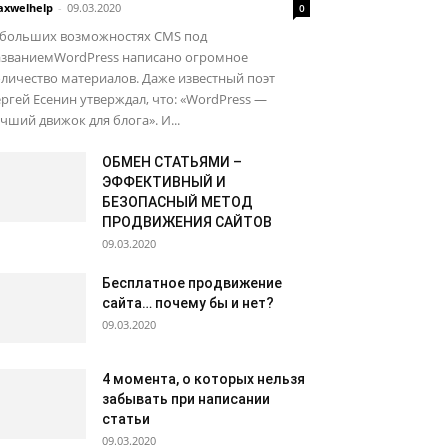
xwelhelp
-
09.03.2020
0
 больших возможностях CMS под
азваниемWordPress написано огромное
личество материалов. Даже известный поэт
ргей Есенин утверждал, что: «WordPress —
чший движок для блога». И...
ОБМЕН СТАТЬЯМИ –
ЭФФЕКТИВНЫЙ И
БЕЗОПАСНЫЙ МЕТОД
ПРОДВИЖЕНИЯ САЙТОВ
09.03.2020
Бесплатное продвижение
сайта… почему бы и нет?
09.03.2020
4 момента, о которых нельзя
забывать при написании
статьи
09.03.2020