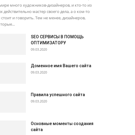
мире много художников-дизайнеров, и кто-то из
х действительно мастер своего дела, а о ком-то
 стоит и говорить. Тем не менее, дизайнеров,
торые...
SEO СЕРВИСЫ В ПОМОЩЬ
ОПТИМИЗАТОРУ
09.03.2020
Доменное имя Вашего сайта
09.03.2020
Правила успешного сайта
09.03.2020
Основные моменты создания
сайта