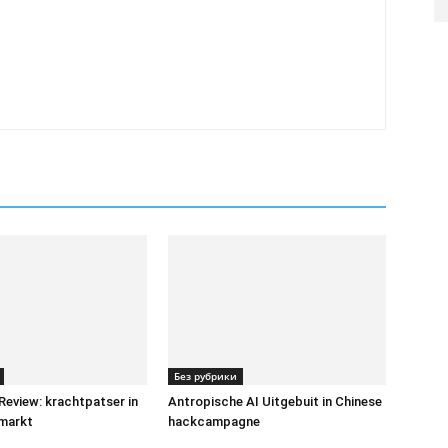
Без рубрики
Review: krachtpatser in
Antropische AI Uitgebuit in Chinese
 markt
hackcampagne