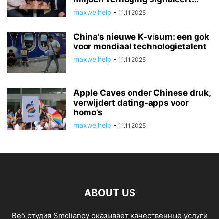
maxwelhelp
-
11.11.2025
China’s nieuwe K-visum: een gok
voor mondiaal technologietalent
maxwelhelp
-
11.11.2025
Apple Caves onder Chinese druk,
verwijdert dating-apps voor
homo’s
maxwelhelp
-
11.11.2025
ABOUT US
Веб студия Smolianoy оказывает качественные услуги