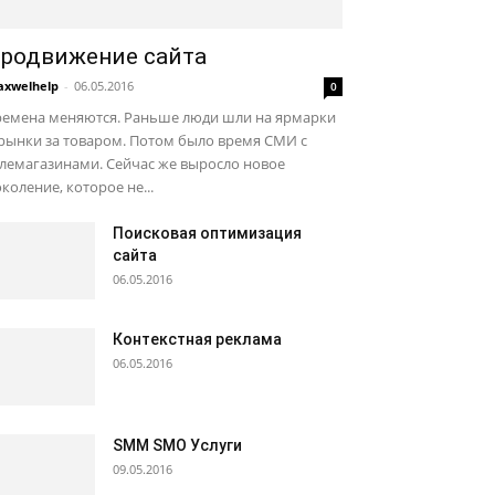
родвижение сайта
xwelhelp
-
06.05.2016
0
ремена меняются. Раньше люди шли на ярмарки
рынки за товаром. Потом было время СМИ с
лемагазинами. Сейчас же выросло новое
коление, которое не...
Поисковая оптимизация
сайта
06.05.2016
Контекстная реклама
06.05.2016
SMM SMO Услуги
09.05.2016