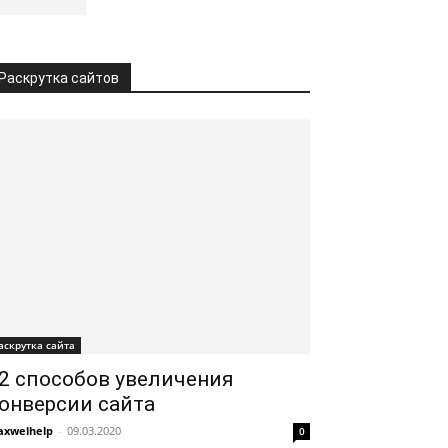
Раскрутка сайтов
аскрутка сайта
2 способов увеличения
онверсии сайта
xwelhelp
-
09.03.2020
0