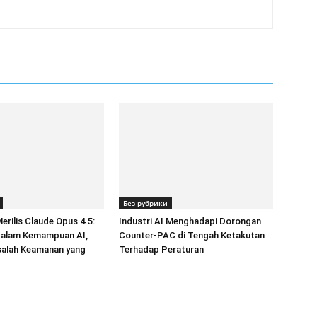
Без рубрики
erilis Claude Opus 4.5:
Industri AI Menghadapi Dorongan
alam Kemampuan AI,
Counter-PAC di Tengah Ketakutan
alah Keamanan yang
Terhadap Peraturan