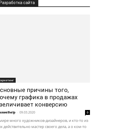
Разработка сайта
аркетинг
сновные причины того,
очему графика в продажах
величивает конверсию
xwelhelp
-
09.03.2020
0
мире много художников-дизайнеров, и кто-то из
х действительно мастер своего дела, а о ком-то