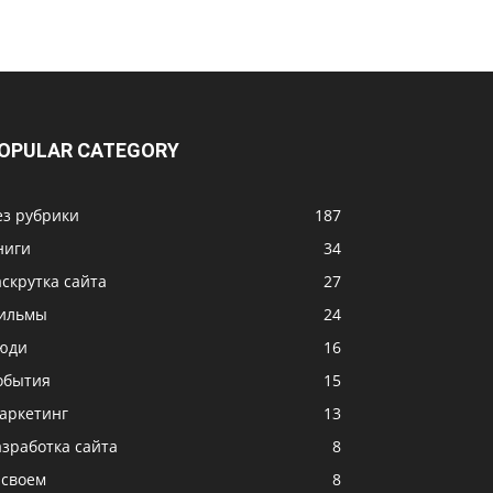
OPULAR CATEGORY
ез рубрики
187
ниги
34
аскрутка сайта
27
ильмы
24
юди
16
обытия
15
аркетинг
13
азработка сайта
8
 своем
8