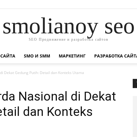
smolianoy seo
SEO Продвижение и разработка сайтов
 САЙТА
SMO И SMM
МАРКЕТИНГ
РАЗРАБОТКА САЙТ
i Dekat Gedung Putih: Detail dan Konteks Utama
a Nasional di Dekat
tail dan Konteks