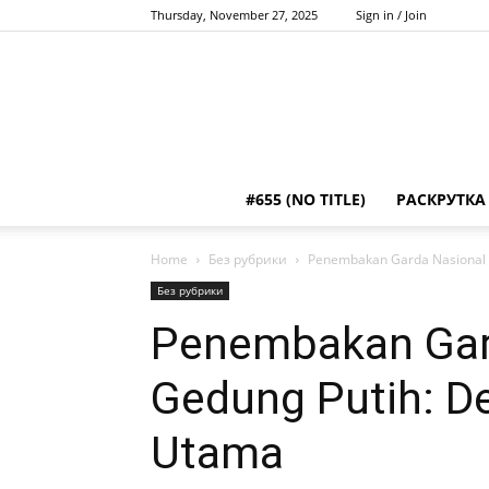
Thursday, November 27, 2025
Sign in / Join
#655 (NO TITLE)
РАСКРУТКА
Home
Без рубрики
Penembakan Garda Nasional d
Без рубрики
Penembakan Gard
Gedung Putih: De
Utama