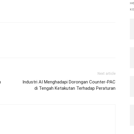
не
ко
Next article
n
Industri AI Menghadapi Dorongan Counter-PAC
di Tengah Ketakutan Terhadap Peraturan