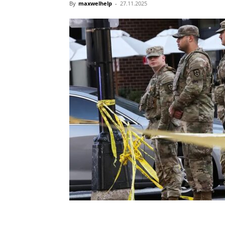
By
maxwelhelp
-
27.11.2025