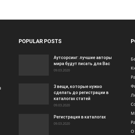
POPULAR POSTS
P
Аутсорсинг: лучшие авторы
Б
мира будут писать для Вас
К
09.03.2020
Р
Ф
3 вещи, которые нужно
s
сделать до регистрации в
Л
каталогах статей
С
09.03.2020
М
Регистрация в каталогах
Р
09.03.2020
О