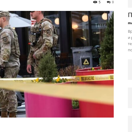
5
0
П
ma
В
и 
те
по