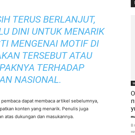
IH TERUS BERLANJUT,
LU DINI UNTUK MENARIK
TI MENGENAI MOTIF DI
AKAN TERSEBUT ATAU
MPAKNYA TERHADAP
AN NASIONAL.
М
О
п
mun pembaca dapat membaca artikel sebelumnya,
у
patkan konten yang menarik. Penulis juga
an atas dukungan dan masukannya.
ma
В 
ни