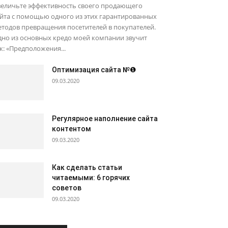
величьте эффективность своего продающего
йта с помощью одного из этих гарантированных
тодов превращения посетителей в покупателей.
дно из основных кредо моей компании звучит
к: «Предположения...
Оптимизация сайта №❶
09.03.2020
Регулярное наполнение сайта
контентом
09.03.2020
Как сделать статьи
читаемыми: 6 горячих
советов
09.03.2020