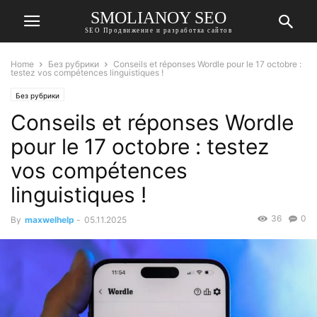
SMOLIANOY SEO
SEO Продвижение и разработка сайтов
Home
Без рубрики
Conseils et réponses Wordle pour le 17 octobre :
testez vos compétences linguistiques !
Без рубрики
Conseils et réponses Wordle
pour le 17 octobre : testez
vos compétences
linguistiques !
36
0
By
maxwelhelp
-
05.11.2025