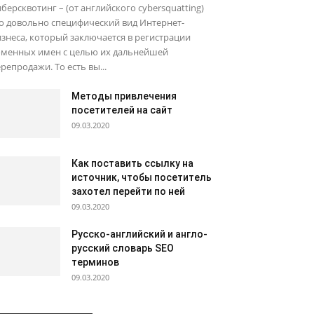
берсквотинг – (от английского cybersquatting)
о довольно специфический вид Интернет-
знеса, который заключается в регистрации
оменных имен с целью их дальнейшей
репродажи. То есть вы...
Методы привлечения
посетителей на сайт
09.03.2020
Как поставить ссылку на
источник, чтобы посетитель
захотел перейти по ней
09.03.2020
Русско-английский и англо-
русский словарь SEO
терминов
09.03.2020