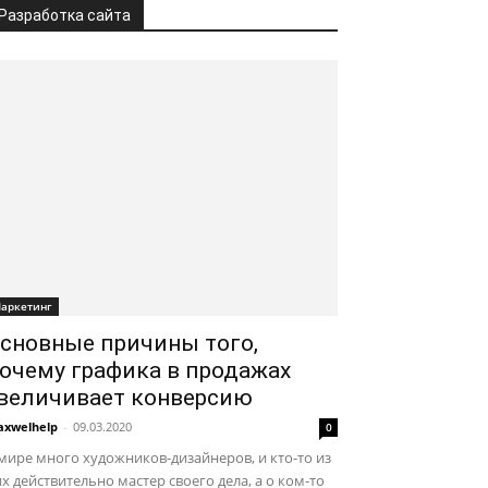
Разработка сайта
аркетинг
сновные причины того,
очему графика в продажах
величивает конверсию
xwelhelp
-
09.03.2020
0
мире много художников-дизайнеров, и кто-то из
х действительно мастер своего дела, а о ком-то