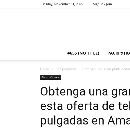
Tuesday, November 11, 2025
Sign in / Join
#655 (NO TITLE)
РАСКРУТК
Home
Без рубрики
Obtenga una gran puntuación c
Без рубрики
Obtenga una gra
esta oferta de t
pulgadas en Am