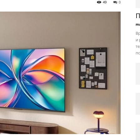
49
0
П
ma
В
и 
те
по