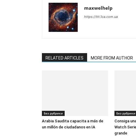
maxwelhelp
https://ttt.1ca.com.ua
RELATED ARTICLES
MORE FROM AUTHOR
Без рубрики
Без рубрики
Arabia Saudita capacita a más de
Consiga una
un millón de ciudadanos en IA
Watch Serie
grande