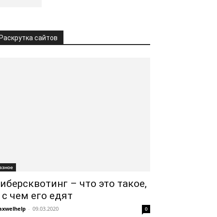
Раскрутка сайтов
азное
иберсквотинг – что это такое,
 с чем его едят
xwelhelp
-
09.03.2020
0