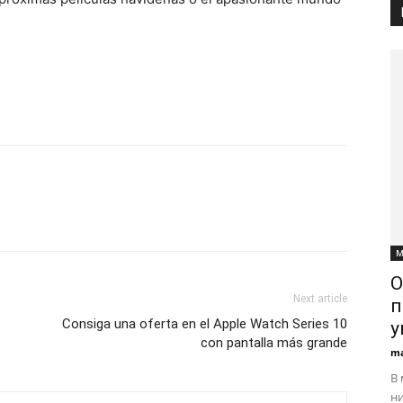
М
О
Next article
п
Consiga una oferta en el Apple Watch Series 10
у
con pantalla más grande
ma
В 
ни