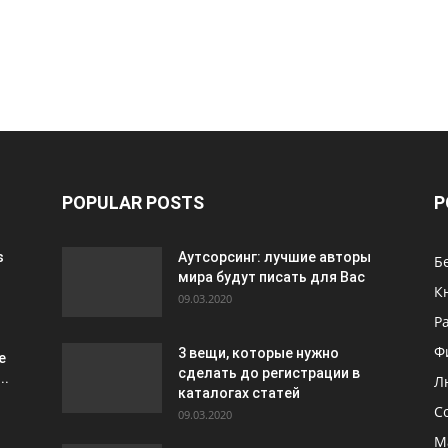
POPULAR POSTS
P
s
Аутсорсинг: лучшие авторы
Б
мира будут писать для Вас
К
09.03.2020
Р
Ф
3 вещи, которые нужно
e
сделать до регистрации в
..
Л
каталогах статей
С
09.03.2020
М