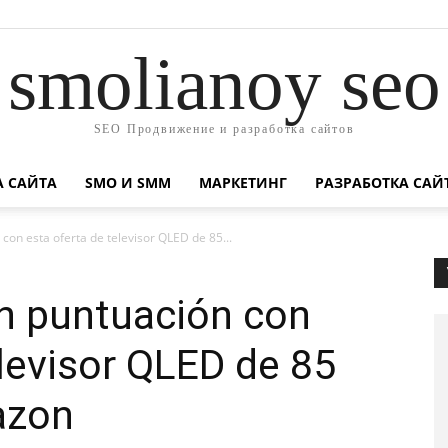
smolianoy seo
SEO Продвижение и разработка сайтов
А САЙТА
SMO И SMM
МАРКЕТИНГ
РАЗРАБОТКА САЙ
on esta oferta de televisor QLED de 85...
n puntuación con
elevisor QLED de 85
azon