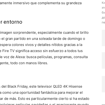
Ки
ramente inmersivo que complementa su grandeza
эт
би
д
er entorno
пе
 imagen sorprendente, especialmente cuando el brillo
 el gran partido en una soleada tarde de domingo o
 espera colores vivos y detalles nítidos gracias a la
 Fire TV significa acceso sin esfuerzo a todos tus
 de voz de Alexa: busca películas, programas, consulta
igente, todo con manos libres.
 del Black Friday, este televisor QLED 4K Hisense
 como una oportunidad fantástica para mejorar el
tar de más. Esto es particularmente cierto si ha estado
 próximas películas navideñas o el apasionante mundo