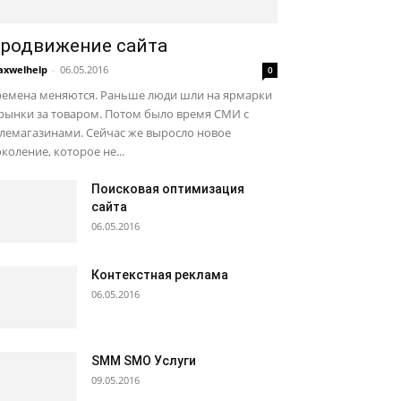
родвижение сайта
xwelhelp
-
06.05.2016
0
ремена меняются. Раньше люди шли на ярмарки
рынки за товаром. Потом было время СМИ с
лемагазинами. Сейчас же выросло новое
коление, которое не...
Поисковая оптимизация
сайта
06.05.2016
Контекстная реклама
06.05.2016
SMM SMO Услуги
09.05.2016