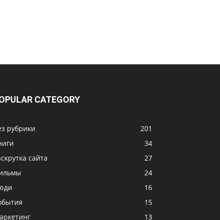
OPULAR CATEGORY
ез рубрики
201
ниги
34
аскрутка сайта
27
ильмы
24
юди
16
обытия
15
аркетинг
13