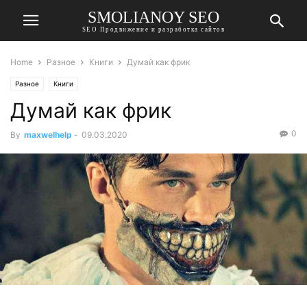
SMOLIANOY SEO
SEO Продвижение и разработка сайтов
Home
Разное
Книги
Думай как фрик
Разное
Книги
Думай как фрик
0
By
maxwelhelp
-
09.03.2020